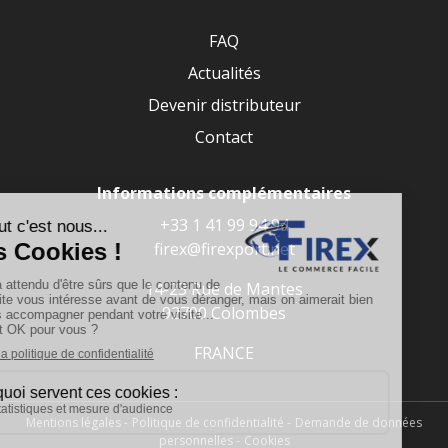
FAQ
Actualités
Devenir distributeur
Contact
Informations complémentaires
+33 1 41 99 94 94
firex@firexport.net
14-23 Rue de Mantes
92700 Colombes
FRANCE
Mentions légales
Politique de confidentialité
Demande de données
personnelles
Cookies